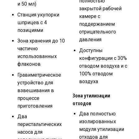
полностью
и 50 мл)
закрытой рабочей
Станция укупорки
камере с
шприцев с 4
поддержанием
позициями
отрицательного
давления
Зона хранения до 10
частично
Доступны
использованных
конфигурации с 30%
флаконов
отводом воздуха и с
100% отводом
Гравиметрическое
воздуха
устройство для
взвешивания в
Зона утилизации
процессе
отходов
приготовления
Два полностью
Два
изолированных
перистальтических
модуля утилизации
насоса для
отходов для