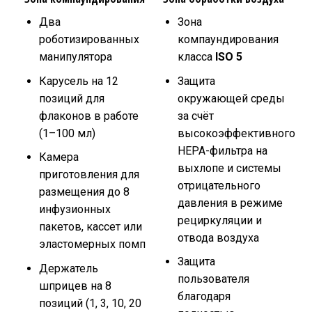
Два
Зона
роботизированных
компаундирования
манипулятора
класса
ISO 5
Карусель на 12
Защита
позиций для
окружающей среды
флаконов в работе
за счёт
(1–100 мл)
высокоэффективного
HEPA-фильтра на
Камера
выхлопе и системы
приготовления для
отрицательного
размещения до 8
давления в режиме
инфузионных
рециркуляции и
пакетов, кассет или
отвода воздуха
эластомерных помп
Защита
Держатель
пользователя
шприцев на 8
благодаря
позиций (1, 3, 10, 20