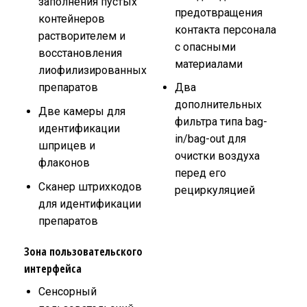
заполнения пустых
предотвращения
контейнеров
контакта персонала
растворителем и
с опасными
восстановления
материалами
лиофилизированных
препаратов
Два
дополнительных
Две камеры для
фильтра типа bag-
идентификации
in/bag-out для
шприцев и
очистки воздуха
флаконов
перед его
Сканер штрихкодов
рециркуляцией
для идентификации
препаратов
Зона пользовательского
интерфейса
Сенсорный